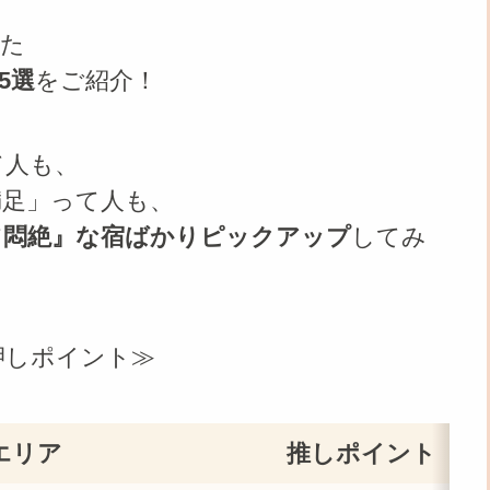
けた
5選
をご紹介！
て人も、
満足」って人も、
て悶絶』な宿ばかりピックアップ
してみ
押しポイント≫
エリア
推しポイント