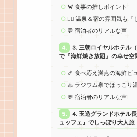
🦀 食事の推しポイント
🧖‍♀️ 温泉＆宿の雰囲気も
💬 宿泊者のリアルな声
3. 三朝ロイヤルホテ
で『海鮮焼き放題』の幸せ空
🍤 食べ応え満点の海鮮ビ
♨ ラジウム泉でほっこり
💬 宿泊者のリアルな声
4. 玉造グランドホテル
ュッフェ』でしっぽり大人旅