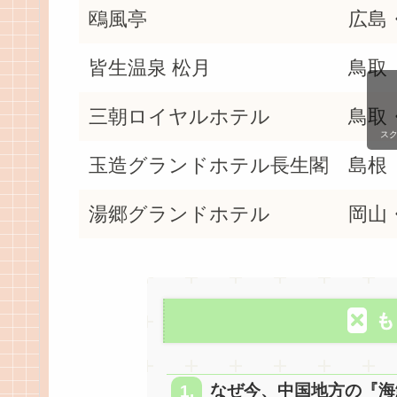
鴎風亭
広島
皆生温泉 松月
鳥取
三朝ロイヤルホテル
鳥取
ス
玉造グランドホテル長生閣
島根
湯郷グランドホテル
岡山
も
なぜ今、中国地方の『海