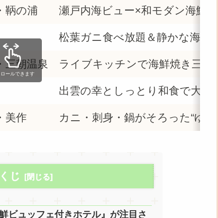
・鞆の浦
瀬戸内海ビュー×和モダン海鮮
松葉ガニ食べ放題＆静かな海辺
・三朝温泉
ライブキッチンで海鮮焼き三昧
クロールできます
出雲の幸としっとり和食で大人
・美作
カニ・刺身・鍋がそろった“ゆる
くじ
鮮ビュッフェ付きホテル』が注目さ