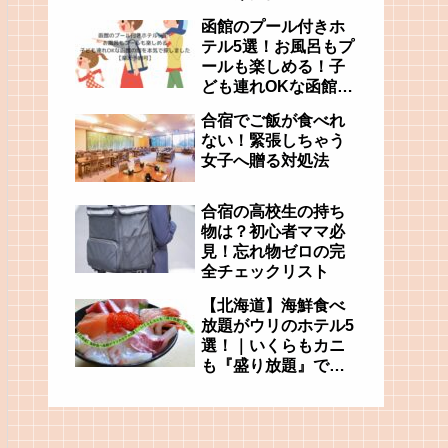
函館のプール付きホ
テル5選！お風呂もプ
ールも楽しめる！子
ども連れOKな函館の
宿を本気で探しまし
合宿でご飯が食べれ
た【楽天予約可】
ない！緊張しちゃう
女子へ贈る対処法
合宿の高校生の持ち
物は？初心者ママ必
見！忘れ物ゼロの完
全チェックリスト
【北海道】海鮮食べ
放題がウリのホテル5
選！｜いくらもカニ
も『盛り放題』で天
国か