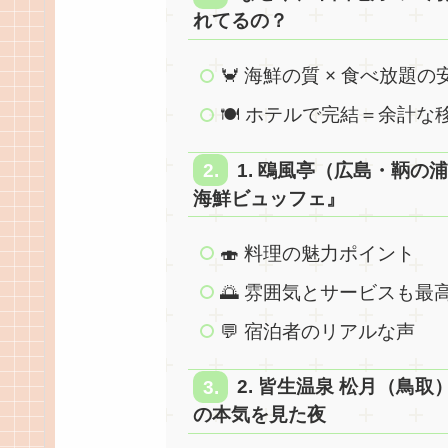
れてるの？
🦀 海鮮の質 × 食べ放題の
🍽 ホテルで完結＝余計な
1. 鴎風亭（広島・鞆
海鮮ビュッフェ』
🍣 料理の魅力ポイント
🌅 雰囲気とサービスも最
💬 宿泊者のリアルな声
2. 皆生温泉 松月（鳥
の本気を見た夜