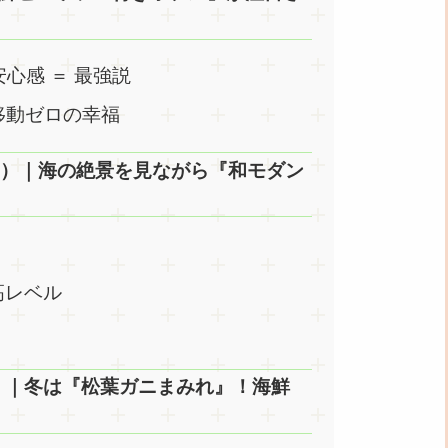
安心感 ＝ 最強説
移動ゼロの幸福
の浦）｜海の絶景を見ながら『和モダン
高レベル
取）｜冬は『松葉ガニまみれ』！海鮮