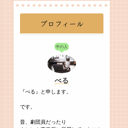
プロフィール
中の人
べる
『べる』と申します。
です。
昔、劇団員だったり