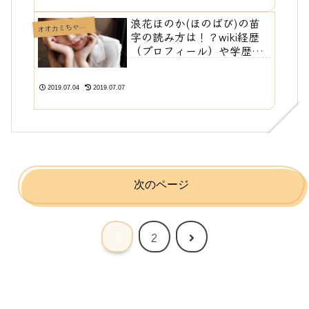
浪花ほのか(ほのばび)の苗
オカミちゃんには騙されない🐺
オ
字の読み方は！？wiki経歴
（プロフィール）や学歴
（出身高校、大学）は？彼
氏はいる？
2019.07.04
2019.07.07
次のページ
次
1
2
へ