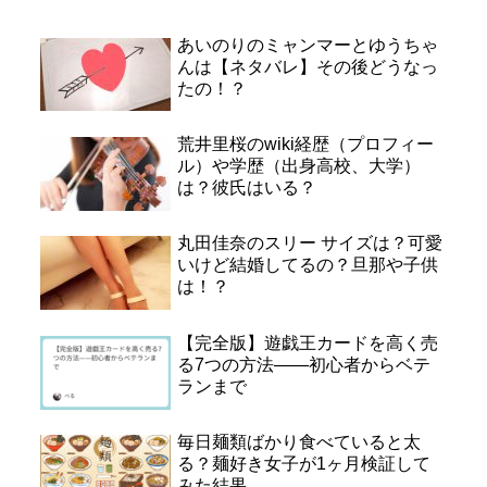
あいのりのミャンマーとゆうちゃ
んは【ネタバレ】その後どうなっ
たの！？
荒井里桜のwiki経歴（プロフィー
ル）や学歴（出身高校、大学）
は？彼氏はいる？
丸田佳奈のスリー サイズは？可愛
いけど結婚してるの？旦那や子供
は！？
【完全版】遊戯王カードを高く売
る7つの方法——初心者からベテ
ランまで
毎日麺類ばかり食べていると太
る？麺好き女子が1ヶ月検証して
みた結果