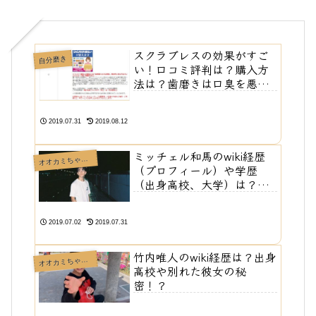
スクラブレスの効果がすご
自分磨き
い！口コミ評判は？購入方
法は？歯磨きは口臭を悪化
させる！？
2019.07.31
2019.08.12
ミッチェル和馬のwiki経歴
オカミちゃんには騙されない🐺
オ
（プロフィール）や学歴
（出身高校、大学）は？彼
女はいる？インスタは！？
2019.07.02
2019.07.31
竹内唯人のwiki経歴は？出身
オカミちゃんには騙されない🐺
オ
高校や別れた彼女の秘
密！？