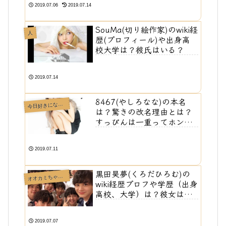
2019.07.06
2019.07.14
SouMa(切り絵作家)のwiki経
人
歴(プロフィール)や出身高
校大学は？彼氏はいる？
2019.07.14
8467(やしろなな)の本名
日好きになりました
今
は？驚きの改名理由とは？
すっぴんは一重ってホン
ト！？
2019.07.11
黒田昊夢(くろだひろむ)の
オカミちゃんには騙されない🐺
オ
wiki経歴プロフや学歴（出身
高校、大学）は？彼女はい
る？
2019.07.07