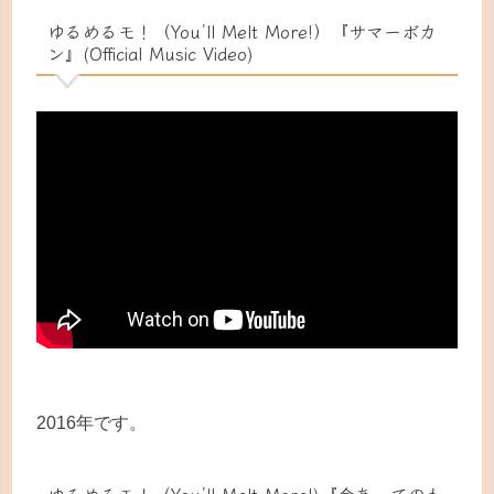
ゆるめるモ！（You’ll Melt More!）『サマーボカ
ン』(Official Music Video)
2016年です。
ゆるめるモ！（You’ll Melt More!)『命あってのも