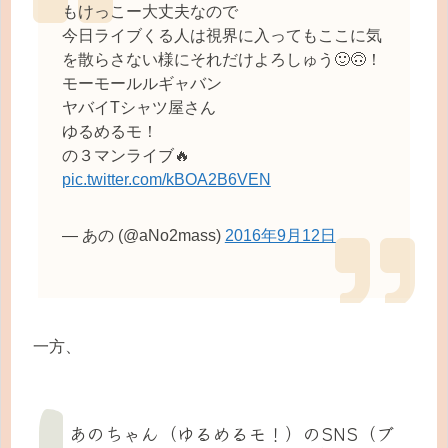
もけっこー大丈夫なので
今日ライブくる人は視界に入ってもここに気
を散らさない様にそれだけよろしゅう🙂🙃！
モーモールルギャバン
ヤバイTシャツ屋さん
ゆるめるモ！
の３マンライブ🔥
pic.twitter.com/kBOA2B6VEN
— あの (@aNo2mass)
2016年9月12日
一方、
あのちゃん（ゆるめるモ！）のSNS（ブ