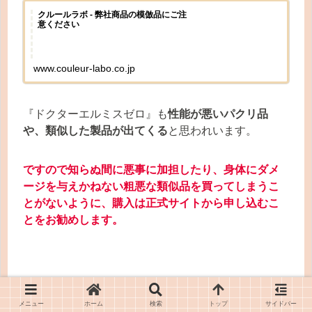
クルールラボ - 弊社商品の模倣品にご注
意ください
www.couleur-labo.co.jp
『ドクターエルミスゼロ』も
性能が悪いパクリ品
や、類似した製品が出てくる
と思われいます。
ですので知らぬ間に悪事に加担したり、身体にダメ
ージを与えかねない粗悪な類似品を買ってしまうこ
とがないように、購入は正式サイトから申し込むこ
とをお勧めします。
ネットの口コミやSNSで模造品をそうとは知らず、
メニュー
ホーム
検索
トップ
サイドバー