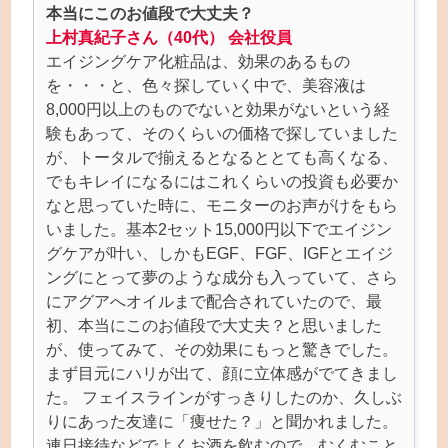
本当にこのお値段で大丈夫？
上村真紀子さん（40代） 会社役員
エイジングケア化粧品は、効果のあるもの
を・・・と、色々探していく中で、美容液は
8,000円以上のものでないと効果がないという経
験もあって、そのくらいの価格で探していました
が、トータルで揃えるとなるととても高くなる、
でもキレイになるにはこれくらいの投資も必要か
なと思っていた時に、モニターのお声がけをもら
いました。基本2セット15,000円以下でエイジン
グケアが叶い、しかもEGF、FGF、IGFとエイジ
ングにとって夢のような成分も入っていて、さら
にアグアへオイルまで配合されていたので、最
初、本当にこのお値段で大丈夫？と思いました
が、使ってみて、その効果にもっと驚きでした。
まず目元にハリが出て、顔に立体感がでてきまし
た。 フェイスラインがすっきりしたのか、久しぶ
りにあった友達に「痩せた？」と聞かれました。
連日接待などでよくお酒を飲むので、むくむこと