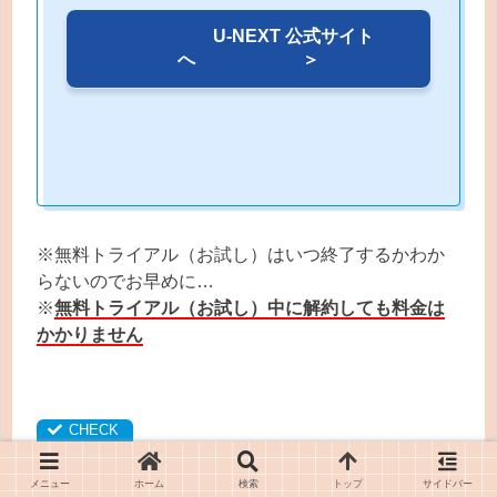
U-NEXT 公式サイト
へ ＞
※無料トライアル（お試し）はいつ終了するかわか
らないのでお早めに…
※
無料トライアル（お試し）中に解約しても料金は
かかりません
「無料トライアル」の登録から「解約」の手
メニュー
ホーム
検索
トップ
サイドバー