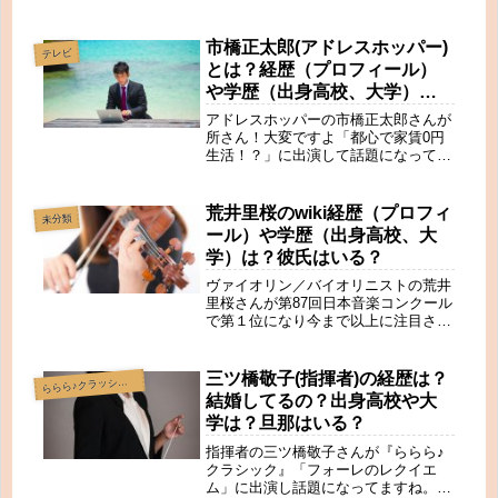
ました。
超有名で、SNSでも話題です。（半田
さんはフェイスブックとインスタにア
カウントをお持ちです。記事後半で紹
市橋正太郎(アドレスホッパー)
テレビ
介しますね♪）半田菜摘さんといえ
とは？経歴（プロフィール）
ば、写真歴の5年の看護師さん。今で
や学歴（出身高校、大学）
は世界的なコンテストで数々の賞を受
は？彼女はいる？
賞する動物写真家です。セブンルール
アドレスホッパーの市橋正太郎さんが
では、看護婦の仕事と写真家の二足の
所さん！大変ですよ「都心で家賃0円
ワラジ+奥さんとしての姿が印象的で
生活！？」に出演して話題になってま
す。半田菜摘さんの素顔も垣間見えた
すね。市橋正太郎さんといえば、サウ
ようです。今回は、半田菜摘さんがど
ナ好きのアドレスホッパーです。具体
んな方なのか、調べてみました。半田
的には『家に住まない』という生活し
荒井里桜のwiki経歴（プロフィ
未分類
菜摘（写真家）のSNSやwiki経歴！出
ている京大卒のエリートなコンサルタ
ール）や学歴（出身高校、大
身高校や大学は？夫は林業！？
ントです。いわゆる「家を持たない生
学）は？彼氏はいる？
活」のパイオニアです。市橋正太郎さ
んはご自身のことを・家なしサウナマ
ヴァイオリン／バイオリニストの荒井
ン・サウナー・アドレスホッパーと呼
里桜さんが第87回日本音楽コンクール
んだり、・家を捨てた男などと、呼ば
で第１位になり今まで以上に注目され
れたりしています。最近はアドレスホ
ています。荒井里桜さんといえば、現
ッパーの呼び名を提唱し、パイオニア
役の大学生。今日本でもっとも活躍が
的なカリスマ的な存在感があります。
期待されているバイオリニストです。
三ツ橋敬子(指揮者)の経歴は？
ら
らら♪クラッシック
少し前に以前所属していAbeamTVの
RIO ARAI / Menuhin Competition,
結婚してるの？出身高校や大
ニュースで特集が組まれていました。
Senior first rounds – day 2今回は、荒
学は？旦那はいる？
井里桜さんがどんな方なのか、調べて
みました。
指揮者の三ツ橋敬子さんが『ららら♪
クラシック』「フォーレのレクイエ
ム」に出演し話題になってますね。三