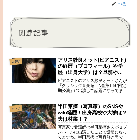
べる
関連記事
アリス紗良オット(ピアニスト)
未分類
の経歴（プロフィール）や学
歴（出身大学）は？旦那や彼
氏はいる？
ピアニストのアリス紗良オットさんが
『クラシック音楽館 N響第1897回定
期公演』に出演して話題になってます
ね。画像引用：アリス紗良オットさん
公式サイトアリス紗良オットさんとい
えば、美貌と素足のピアニスト。アリ
半田菜摘（写真家）のSNSや
テレビ
ス紗良オットさんを『のだめカンター
wiki経歴！出身高校や大学は？
ビレ』みたいな人です。『クラシック
夫は林業！？
音楽館 N響第1897回定期公演』で
は、圧倒的な迫力を感じたのは私だけ
写真家で看護師の半田菜摘さんがセブ
ではないはず。私はアリス紗良オット
ンルールに出演したことで話題になっ
さんの演奏の凄さと美しさに魅了され
てますね。半田菜摘は写真好き間では