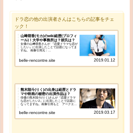
ドラ恋の他の出演者さんはこちらの記事をチェ
ック！
山﨑萌香(モカ)のwiki経歴(プロフィ
ール)！大学や事務所は？彼氏は？
女優の山﨑萌香さんが 『恋愛ドラマな恋が
したい』に出演したことで話題になってま
すね。 画像引用元：
https://www.instagram.com/mokaaa517/
山﨑萌香さんといえば、 2013年のミスセ
2019.01.12
belle-rencontre.site
ブンティーンでファイナリストに選出。 制
コレアルティメット2014（週刊ヤングジ
ャンプ主催の全国女子高生制服コレクショ
ン）をキッカケに本格的に芸能界入りした
若手女優さんです。
熊木陸斗(りく)の出身は経歴とドラ
マや映画の秘密の出演作品は？
俳優の熊木陸斗(りく)さんが『恋愛ドラマ
な恋がしたい2』に出演したことで話題に
なってますね。画像引用もと アークエム
プロモーションオフィシャルサイト 熊木陸
斗(りく)さんといえば、役者さんなのであ
2019.03.17
belle-rencontre.site
まり個性やプライベートを露出することが
少なに謎めいたイケメン俳優です。2013
年に假屋崎省吾さんと桂由美さん主催のMr.
花婿コンテストでグランプリ受賞していま
す！