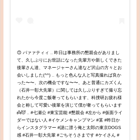
🙃 パァァティィ .. 昨日は事務所の懇親会がありまし
て、久しぶりにお世話になった先輩方や新しくできた
後輩さん達、マネージャーさん達など沢山の方々とお
会いしました(^^) .. もっと色んな人と写真撮れば良か
った〜〜、次の機会ですな〜〜、あと普通にカズくん
（石井一彰大先輩）に関しては久しぶりすぎて撮り忘
れたから今度ご飯奢ってもらいます、科捜研お疲れ様
会と称して可愛い後輩を演じて僕が奢ってもらいます
👼😈 .. #七瀬公 #東宝芸能 #懇親会 #左から #仮面ライ
ダーではない人 #イケメンキャンプマン #某 #昨日か
らインスタグラマー #謎に漂う俺と太郎の東京DOGS
感 #石井一彰大先輩 #ごちそうさまです #ケイさん #