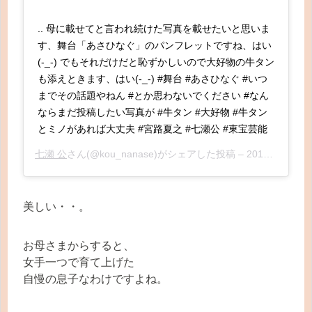
.. 母に載せてと言われ続けた写真を載せたいと思いま
す、舞台「あさひなぐ」のパンフレットですね、はい
(-_-) でもそれだけだと恥ずかしいので大好物の牛タン
も添えときます、はい(-_-) #舞台 #あさひなぐ #いつ
までその話題やねん #とか思わないでください #なん
ならまだ投稿したい写真が #牛タン #大好物 #牛タン
とミノがあれば大丈夫 #宮路夏之 #七瀬公 #東宝芸能
七瀬 公
さん(@kou_nanase)がシェアした投稿 –
2017年 6月月30日午後9時18分PDT
美しい・・。
お母さまからすると、
女手一つで育て上げた
自慢の息子なわけですよね。