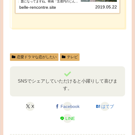
題になってますね。映画「五億円のじんせ
い」に出演も決まっていて、注目の若手俳
2019.05.22
belle-rencontre.site
優さんです。それに、スーパー戦隊シリー
ズ第43作「騎士龍戦隊リュウソウジャー」
の追加戦士カナロ / リュウソウゴールドの
役としても抜擢！？され大注目です。ちな
みにこちらが『五億円のじんせい』予告編
の動画です。こちらは、追加戦士カナロ /
リュウソウゴールド
恋愛ドラマな恋がしたい
テレビ
SNSでシェアしていただけると小躍りして喜びま
す。
X
Facebook
はてブ
LINE