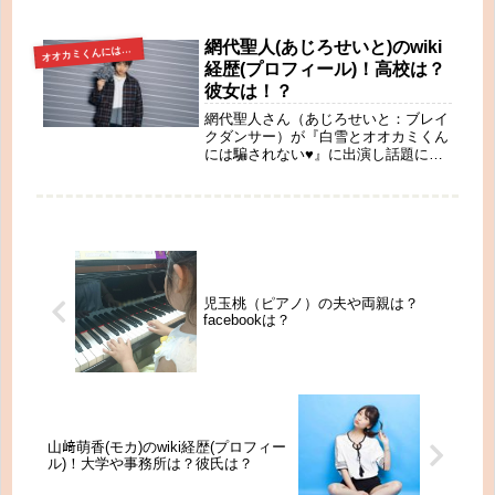
ツ橋敬子さんは世界的に知られる女性
指揮者です。これまでの経歴もすごい
のですが、女性ということもあって、
網代聖人(あじろせいと)のwiki
オカミくんには騙されない🐺
オ
彼氏やご結婚されているならご主人が
経歴(プロフィール)！高校は？
どんな人か気になります。妊娠して妊
彼女は！？
婦になっても指揮棒を振っていたので
しょうか？
網代聖人さん（あじろせいと：ブレイ
クダンサー）が『白雪とオオカミくん
には騙されない♥』に出演し話題にな
ってますね。網代聖人さんといえば、
ブレイクダンスU15の大会で日本一、
『男子高生ミスターコン2018』の関西
地区1位のイケメン高校生で今最も注
目度が高い高校生です。『白雪とオオ
カミくんには騙されない♥』に出演が
決まりこちらも大注目です。今回は、
網代聖人さんがどんな方なのか、調べ
児玉桃（ピアノ）の夫や両親は？
てみました。
facebookは？
山﨑萌香(モカ)のwiki経歴(プロフィー
ル)！大学や事務所は？彼氏は？