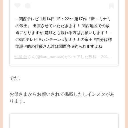
.. 関西テレビ 1月14日 15：22〜 第17作『新・ミナミ
の帝王』 出演させていただきます！ 関西地区での放
送になりますが 是非とも観れる方はお願いします！ ..
#関西テレビ #カンテーレ #新ミナミの帝王 #自分は標
準語 #他の俳優さん達は関西弁 #釣られますよね
七瀬 公
さん(@kou_nanase)がシェアした投稿 –
2018年12月月12日午前3時38分PST
でだ、
お母さまからお願いされて掲載したしインスタがあ
ります。