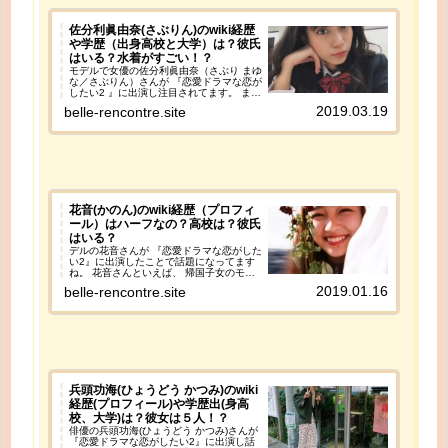
佐分利眞由奈(さぶりん)のwiki経歴
や学歴（出身高校と大学）は？彼氏
はいる？水着がすごい！？
モデルで女優の佐分利眞由奈（さぶり まゆ
な／さぶりん）さんが 『恋愛ドラマな恋が
したい2 』に出演し注目されてます。 ま
た、テレ朝の『枯れ専ですが、何か問題で
2019.03.19
belle-rencontre.site
も?』に出演！ (2019年3月14日(木) 2:24
～ 2:54) 番組では佐分利眞由奈さんがなん
と ４０過ぎの枯れたおじ様(おっさん)とデ
ート！ さぶりんのキュートな姿に注目で
す！ さてさて、 佐分利眞由奈さんといえ
ば、西野カナさんの『トリセツ』のpvに出
演し、『あの子は誰！？』『かわいい
い！』『水着姿が見たい！』などなど 一躍
知名度を上げました。 PVはこちらです。
花音(かのん)のwiki経歴（プロフィ
ール）はハーフなの？高校は？彼氏
はいる？
デルの花音さんが 『恋愛ドラマな恋がした
い2』に出演したことで話題になってます
ね。 花音さんといえば、 帰国子女のモデ
ルさん💛幼少時代から中学2年生までロサ
2019.01.16
belle-rencontre.site
ンゼルスで育ち、2013年に日本に移住。
日本語と英語のバイリンガルさんです。
『恋愛ドラマな恋がしたい2』では、 恋愛
ドラマを撮影しながら本当の恋をする、ち
ょっぴり大人の恋愛ドキュメンタリー。 花
音さんの素顔が垣間見えます。
兵頭功海(ひょうどう かつみ)のwiki
経歴(プロフィール)や学歴出(身高
校、大学)は？彼女は５人！？
俳優の兵頭功海(ひょうどう かつみ)さんが
『恋愛ドラマな恋がしたい2』に出演し話